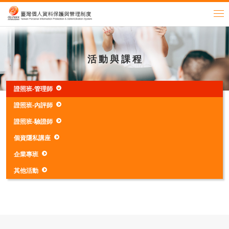
活動與課程
證照班-管理師
證照班-內評師
證照班-驗證師
個資隱私講座
企業專班
其他活動