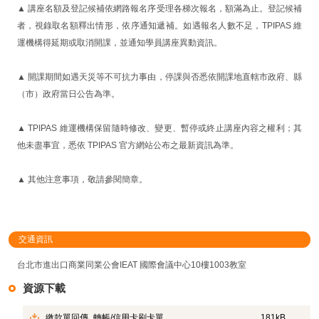
▲ 講座名額及登記候補依網路報名序受理各梯次報名，額滿為止。登記候補
者，視錄取名額釋出情形，依序通知遞補。如遇報名人數不足，TPIPAS 維
運機構得延期或取消開課，並通知學員講座異動資訊。
▲ 開課期間如遇天災等不可抗力事由，停課與否悉依開課地直轄市政府、縣
（市）政府當日公告為準。
▲ TPIPAS 維運機構保留隨時修改、變更、暫停或終止講座內容之權利；其
他未盡事宜，悉依 TPIPAS 官方網站公布之最新資訊為準。
▲ 其他注意事項，敬請參閱簡章。
交通資訊
台北市進出口商業同業公會IEAT 國際會議中心10樓1003教室
資源下載
繳款單回傳_轉帳/信用卡刷卡單
181kB