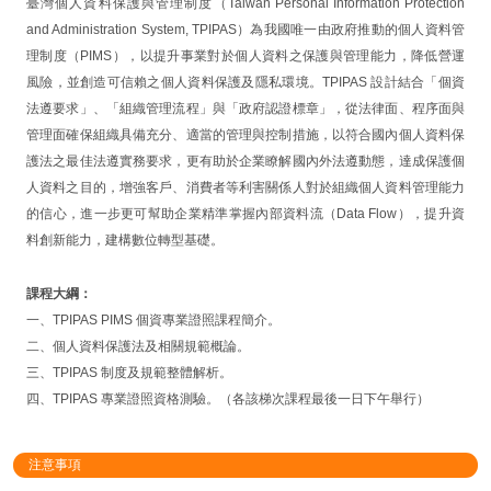
臺灣個人資料保護與管理制度（Taiwan Personal Information Protection
and Administration System, TPIPAS）為我國唯一由政府推動的個人資料管
理制度（PIMS），以提升事業對於個人資料之保護與管理能力，降低營運
風險，並創造可信賴之個人資料保護及隱私環境。TPIPAS 設計結合「個資
法遵要求」、「組織管理流程」與「政府認證標章」，從法律面、程序面與
管理面確保組織具備充分、適當的管理與控制措施，以符合國內個人資料保
護法之最佳法遵實務要求，更有助於企業瞭解國內外法遵動態，達成保護個
人資料之目的，增強客戶、消費者等利害關係人對於組織個人資料管理能力
的信心，進一步更可幫助企業精準掌握內部資料流（Data Flow），提升資
料創新能力，建構數位轉型基礎。
課程大綱：
一、TPIPAS PIMS 個資專業證照課程簡介。
二、個人資料保護法及相關規範概論。
三、TPIPAS 制度及規範整體解析。
四、TPIPAS 專業證照資格測驗。（各該梯次課程最後一日下午舉行）
注意事項