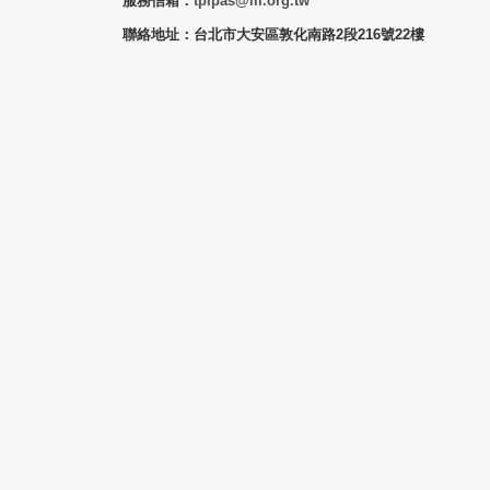
服務信箱：
tpipas@iii.org.tw
聯絡地址：台北市大安區敦化南路2段216號22樓