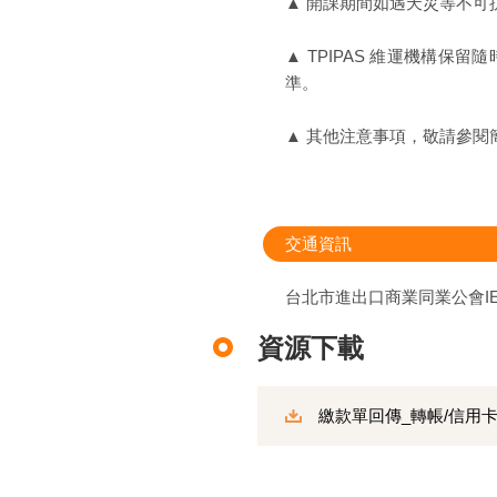
▲ 開課期間如遇天災等不
▲ TPIPAS 維運機構保
準。
▲ 其他注意事項，敬請參閱
交通資訊
台北市進出口商業同業公會IEA
資源下載
繳款單回傳_轉帳/信用