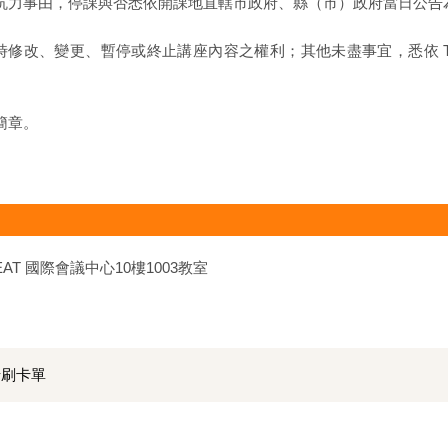
可抗力事由，停課與否悉依開課地直轄市政府、縣（市）政府當日公告
留隨時修改、變更、暫停或終止講座內容之權利；其他未盡事宜，悉依 T
簡章。
T 國際會議中心10樓1003教室
卡刷卡單