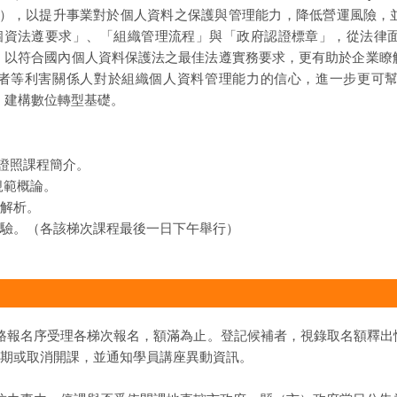
MS），以提升事業對於個人資料之保護與管理能力，降低營運風險，
合「個資法遵要求」、「組織管理流程」與「政府認證標章」，從法
，以符合國內個人資料保護法之最佳法遵實務要求，更有助於企業瞭
者等利害關係人對於組織個人資料管理能力的信心，進一步更可幫助
力，建構數位轉型基礎。
專業證照課程簡介。
規範概論。
體解析。
格測驗。（各該梯次課程最後一日下午舉行）
網路報名序受理各梯次報名，額滿為止。登記候補者，視錄取名額釋出
得延期或取消開課，並通知學員講座異動資訊。