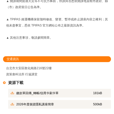
▲ 開課期間如遇天災等不可抗力事由，停課與否悉依開課地直轄市政府、縣
（市）政府當日公告為準。
▲ TPIPAS 維運機構保留隨時修改、變更、暫停或終止講座內容之權利；其
他未盡事宜，悉依 TPIPAS 官方網站公布之最新資訊為準。
▲ 其他注意事項，敬請參閱簡章。
交通資訊
台北市大安區敦化南路216號22樓
資策會科法所 行遠講堂
資源下載
繳款單回傳_轉帳/信用卡刷卡單
181kB
2026年度個資隱私講座簡章
500kB