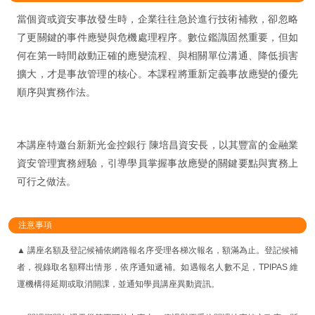
當個資或資安事故發生時，企業往往急於進行技術補救，卻忽略
了更關鍵的事件應變與危機處理程序。數位鑑識固然重要，但如
何在第一時間啟動正確的應變流程、與相關單位溝通、降低損害
擴大，才是事故管理的核心。本課程將重新定義事故應變的優先
順序與實務作法。
本講座特邀台新新光金控銀行 陳培昌資安長，以其豐富的金融業
資安管理實務經驗，引導學員掌握事故應變的關鍵要點與實務上
可行之做法。
注意事項
▲ 講座名額及登記候補依網路報名序受理各梯次報名，額滿為止。登記候補
者，視錄取名額釋出情形，依序通知遞補。如遇報名人數不足，TPIPAS 維
運機構得延期或取消開課，並通知學員講座異動資訊。