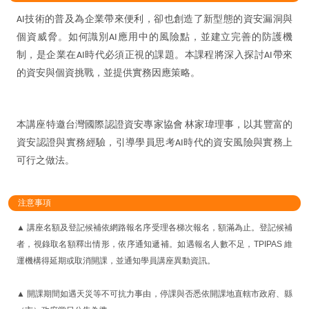
AI技術的普及為企業帶來便利，卻也創造了新型態的資安漏洞與
個資威脅。如何識別AI應用中的風險點，並建立完善的防護機
制，是企業在AI時代必須正視的課題。本課程將深入探討AI帶來
的資安與個資挑戰，並提供實務因應策略。
本講座特邀台灣國際認證資安專家協會 林家瑋理事，以其豐富的
資安認證與實務經驗，引導學員思考AI時代的資安風險與實務上
可行之做法。
注意事項
▲ 講座名額及登記候補依網路報名序受理各梯次報名，額滿為止。登記候補
者，視錄取名額釋出情形，依序通知遞補。如遇報名人數不足，TPIPAS 維
運機構得延期或取消開課，並通知學員講座異動資訊。
▲ 開課期間如遇天災等不可抗力事由，停課與否悉依開課地直轄市政府、縣