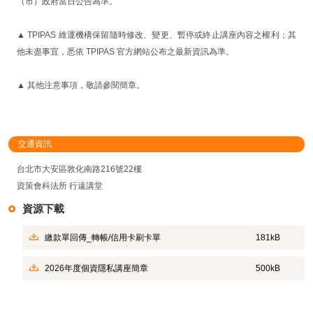
（市）政府當日公告為準。
▲ TPIPAS 維運機構保留隨時修改、變更、暫停或終止講座內容之權利；其
他未盡事宜，悉依 TPIPAS 官方網站公布之最新資訊為準。
▲ 其他注意事項，敬請參閱簡章。
交通資訊
台北市大安區敦化南路216號22樓
資策會科法所 行遠講堂
資源下載
繳款單回傳_轉帳/信用卡刷卡單
181kB
2026年度個資隱私講座簡章
500kB