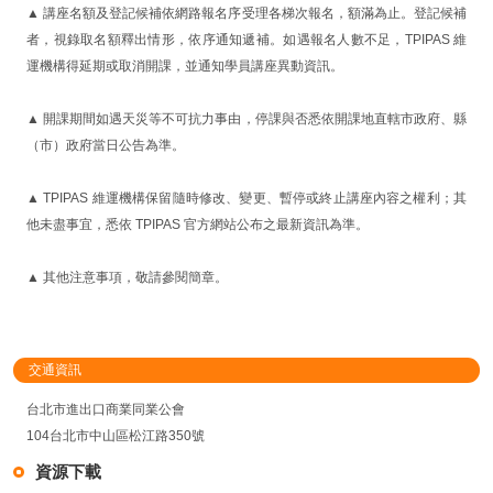
▲ 講座名額及登記候補依網路報名序受理各梯次報名，額滿為止。登記候補
者，視錄取名額釋出情形，依序通知遞補。如遇報名人數不足，TPIPAS 維
運機構得延期或取消開課，並通知學員講座異動資訊。
▲ 開課期間如遇天災等不可抗力事由，停課與否悉依開課地直轄市政府、縣
（市）政府當日公告為準。
▲ TPIPAS 維運機構保留隨時修改、變更、暫停或終止講座內容之權利；其
他未盡事宜，悉依 TPIPAS 官方網站公布之最新資訊為準。
▲ 其他注意事項，敬請參閱簡章。
交通資訊
台北市進出口商業同業公會
104台北市中山區松江路350號
資源下載