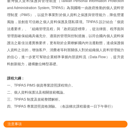
臺灣個人資料保護與管理制度（Taiwan Personal Information Protection
and Administration System, TPIPAS）為我國唯一由政府推動的個人資料管
理制度（PIMS），以提升事業對於個人資料之保護與管理能力，降低營運
風險，並創造可信賴之個人資料保護及隱私環境。TPIPAS 設計結合「個資
法遵要求」、「組織管理流程」與「政府認證標章」，從法律面、程序面與
管理面確保組織具備充分、適當的管理與控制措施，以符合國內個人資料保
護法之最佳法遵實務要求，更有助於企業瞭解國內外法遵動態，達成保護個
人資料之目的，增強客戶、消費者等利害關係人對於組織個人資料管理能力
的信心，進一步更可幫助企業精準掌握內部資料流（Data Flow），提升資
料創新能力，建構數位轉型基礎。
課程大綱：
一、TPIPAS PIMS 個資專業證照課程簡介。
二、個人資料保護法及相關規範概論。
三、TPIPAS 制度及規範整體解析。
四、TPIPAS 專業證照資格測驗。（各該梯次課程最後一日下午舉行）
注意事項