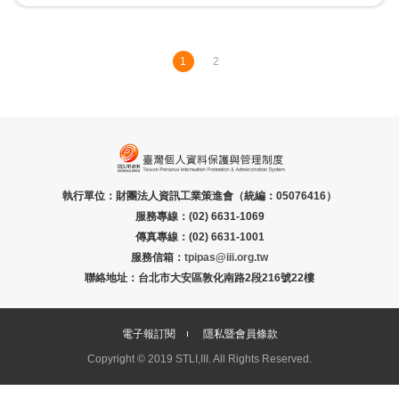
務，協助企業建立完善的應變機制。
本講座特邀東吳大學資訊管理學系 許哲銓副教授，以其豐富
的資訊管理與法律研究經驗，引導學員掌握個資事故證據保
1
2
留與實務上可行之做法。
執行單位：財團法人資訊工業策進會（統編：05076416）
服務專線：(02) 6631-1069
傳真專線：(02) 6631-1001
服務信箱：
tpipas@iii.org.tw
聯絡地址：台北市大安區敦化南路2段216號22樓
電子報訂閱
隱私暨會員條款
Copyright © 2019 STLI,III. All Rights Reserved.