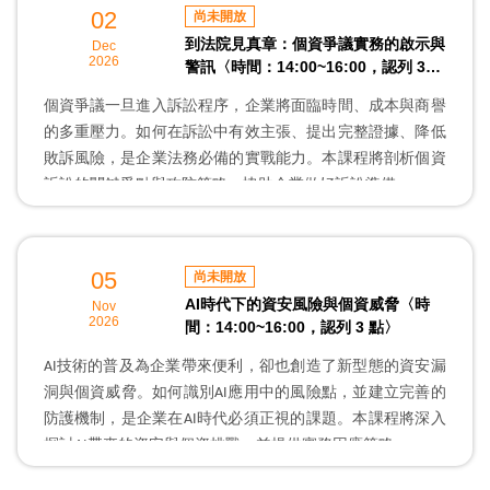
02
尚未開放
與實務上可行之做法。
到法院見真章：個資爭議實務的啟示與
Dec
2026
警訊〈時間：14:00~16:00，認列 3
點〉
個資爭議一旦進入訴訟程序，企業將面臨時間、成本與商譽
的多重壓力。如何在訴訟中有效主張、提出完整證據、降低
敗訴風險，是企業法務必備的實戰能力。本課程將剖析個資
訴訟的關鍵爭點與攻防策略，協助企業做好訴訟準備。
本講座特邀眾勤法律事務所 陳全正主持律師，以其豐富的訴
訟實務經驗，引導學員掌握個資爭議訴訟的關鍵要點與實務
05
尚未開放
上可行之做法。
AI時代下的資安風險與個資威脅〈時
Nov
2026
間：14:00~16:00，認列 3 點〉
AI技術的普及為企業帶來便利，卻也創造了新型態的資安漏
洞與個資威脅。如何識別AI應用中的風險點，並建立完善的
防護機制，是企業在AI時代必須正視的課題。本課程將深入
探討AI帶來的資安與個資挑戰，並提供實務因應策略。