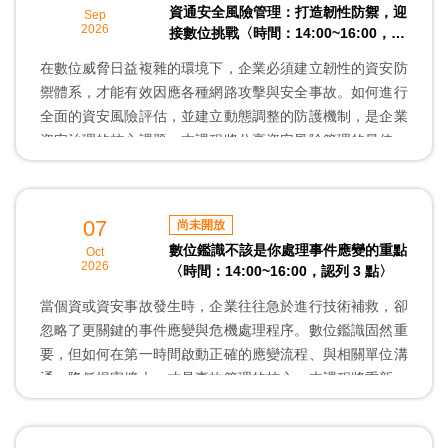
資通安全風險管理：打造韌性防禦，迎
Sep
2026
接數位挑戰〈時間：14:00~16:00，認
列 3 點〉
在數位威脅日益複雜的環境下，企業必須建立韌性的資安防
禦體系，才能有效因應各種網路攻擊與安全事故。如何進行
全面的資安風險評估，並建立動態調整的防護機制，是企業
資安治理的核心課題。本課程將分享資安風險管理的最佳實
務與韌性防禦策略。
本講座特邀金鈴投資控股資安長暨黑貓資訊網總經理 游政
卿資安長，以其豐富的企業資安管理實務經驗，引導學員思
07
尚未開放
考資安風險管理與實務上可行之做法。
數位鑑識不該是你處理事件應變的重點
Oct
2026
〈時間：14:00~16:00，認列 3 點〉
當個資或資安事故發生時，企業往往急於進行技術補救，卻
忽略了更關鍵的事件應變與危機處理程序。數位鑑識固然重
要，但如何在第一時間啟動正確的應變流程、與相關單位溝
通、降低損害擴大，才是事故管理的核心。本課程將重新定
義事故應變的優先順序與實務作法。
本講座特邀台新新光金控銀行 陳培昌資安長，以其豐富的金
融業資安管理實務經驗，引導學員掌握事故應變的關鍵要點