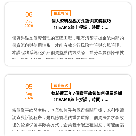
本講座特邀台灣國際認證資安專家協會 林家瑋理事，以其豐
富的資安認證與實務經驗，引導學員思考AI時代的資安風險
06
截止報名
與實務上可行之做法。
個人資料盤點方法論與實務技巧
May
2026
〈TEAMS線上授課，時間：
14:00~16:00，認列 3 點〉
個資盤點是個資管理的基礎工程，唯有清楚掌握企業內部的
個資流向與使用情形，才能有效進行風險控管與合規管理。
本課程將系統化介紹個資盤點的方法論，並分享實務操作技
巧，協助企業建立完整的個資清冊與管理機制。
本講座特邀企聯資安顧問有限公司 施叔良顧問，以其豐富的
資安顧問經驗，引導學員思考個資盤點管理與實務上可行之
05
截止報名
做法。
軌跡留五年?個資事故後如何保留證據
Aug
2026
〈TEAMS線上授課，時間：
14:00~16:00，認列 3 點〉
當個資事故發生時，企業如何妥善保留相關證據，以利後續
調查與訴訟程序，是風險管理的重要環節。個資法要求事故
後的證據保留年限與方式，企業若未能正確因應，可能面臨
法律責任與信譽損失。本課程將剖析個資事故的證據保全實