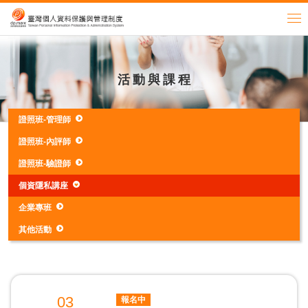
活動與課程
證照班-管理師
證照班-內評師
證照班-驗證師
個資隱私講座
企業專班
其他活動
03
報名中