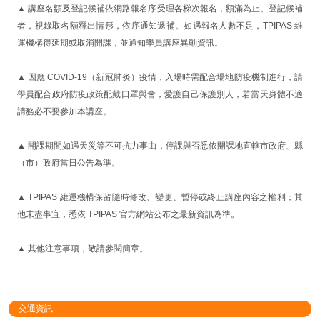
▲ 講座名額及登記候補依網路報名序受理各梯次報名，額滿為止。登記候補
者，視錄取名額釋出情形，依序通知遞補。如遇報名人數不足，TPIPAS 維
運機構得延期或取消開課，並通知學員講座異動資訊。
▲ 因應 COVID-19（新冠肺炎）疫情，入場時需配合場地防疫機制進行，請
學員配合政府防疫政策配戴口罩與會，愛護自己保護別人，若當天身體不適
請務必不要參加本講座。
▲ 開課期間如遇天災等不可抗力事由，停課與否悉依開課地直轄市政府、縣
（市）政府當日公告為準。
▲ TPIPAS 維運機構保留隨時修改、變更、暫停或終止講座內容之權利；其
他未盡事宜，悉依 TPIPAS 官方網站公布之最新資訊為準。
▲ 其他注意事項，敬請參閱簡章。
交通資訊