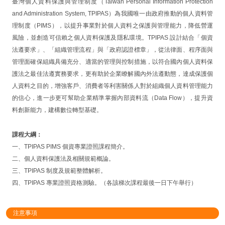
臺灣個人資料保護與管理制度（Taiwan Personal Information Protection
and Administration System, TPIPAS）為我國唯一由政府推動的個人資料管
理制度（PIMS），以提升事業對於個人資料之保護與管理能力，降低營運
風險，並創造可信賴之個人資料保護及隱私環境。TPIPAS 設計結合「個資
法遵要求」、「組織管理流程」與「政府認證標章」，從法律面、程序面與
管理面確保組織具備充分、適當的管理與控制措施，以符合國內個人資料保
護法之最佳法遵實務要求，更有助於企業瞭解國內外法遵動態，達成保護個
人資料之目的，增強客戶、消費者等利害關係人對於組織個人資料管理能力
的信心，進一步更可幫助企業精準掌握內部資料流（Data Flow），提升資
料創新能力，建構數位轉型基礎。
課程大綱：
一、TPIPAS PIMS 個資專業證照課程簡介。
二、個人資料保護法及相關規範概論。
三、TPIPAS 制度及規範整體解析。
四、TPIPAS 專業證照資格測驗。（各該梯次課程最後一日下午舉行）
注意事項